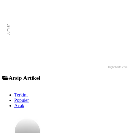
The chart has 1 X axis displaying categories.
The chart has 1 Y axis displaying Jumlah. Range: to .
Jumlah
Highcharts.com
End of interactive chart.
Arsip Artikel
Terkini
Populer
Acak