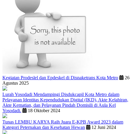
Kegiatan Prodeslel dan Epdeskel di Disnaketrans Kota Metro
26
Agustus 2025
Lurah Yosodadi Mendampingi Disdukcapil Kota Metro dalam
Pelayanan Identitas Kependudukan Digital (IKD), Akte Kelahiran,
Akte Kematian, dan Pelayanan Pindah Domisili di Aula Kel
Yosodadi.
18 Oktober 2024
Tunas LEMBU KARYA Raih Juara E-KPB Award 2023 dalam
Kategori Peternakan dan Kesehatan Hewan
12 Juni 2024