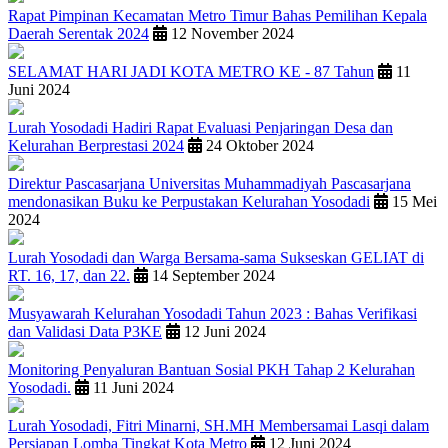
Rapat Pimpinan Kecamatan Metro Timur Bahas Pemilihan Kepala
Daerah Serentak 2024
12 November 2024
SELAMAT HARI JADI KOTA METRO KE - 87 Tahun
11
Juni 2024
Lurah Yosodadi Hadiri Rapat Evaluasi Penjaringan Desa dan
Kelurahan Berprestasi 2024
24 Oktober 2024
Direktur Pascasarjana Universitas Muhammadiyah Pascasarjana
mendonasikan Buku ke Perpustakan Kelurahan Yosodadi
15 Mei
2024
Lurah Yosodadi dan Warga Bersama-sama Sukseskan GELIAT di
RT. 16, 17, dan 22.
14 September 2024
Musyawarah Kelurahan Yosodadi Tahun 2023 : Bahas Verifikasi
dan Validasi Data P3KE
12 Juni 2024
Monitoring Penyaluran Bantuan Sosial PKH Tahap 2 Kelurahan
Yosodadi.
11 Juni 2024
Lurah Yosodadi, Fitri Minarni, SH.MH Membersamai Lasqi dalam
Persiapan Lomba Tingkat Kota Metro
12 Juni 2024