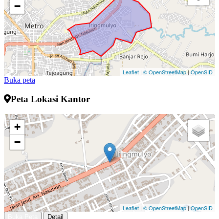
−
Leaflet
|
© OpenStreetMap
|
OpenSID
Buka peta
Peta Lokasi Kantor
+
−
Leaflet
|
© OpenStreetMap
|
OpenSID
Buka Peta
Detail