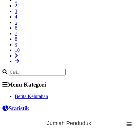
1
2
3
4
5
6
7
8
9
10
Menu Kategori
Berita Kelurahan
Statistik
Jumlah Penduduk
Jumlah Penduduk
Bar chart with 0 bars.