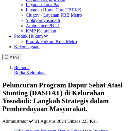
Layanan Jama Pai
Layanan Home Care TP PKK
Citigov - Layanan PBB Metro
Siplayon yosodadi
Ambulance PB 21
KMP Kelurahan
Produk Hukum
Produk Hukum Kota Metro
Kelembagaan
Menu
Beranda
Berita Kelurahan
Peluncuran Program Dapur Sehat Atasi
Stunting (DASHAT) di Kelurahan
Yosodadi: Langkah Strategis dalam
Pemberdayaan Masyarakat.
Administrator
01 Agustus 2024
Dibaca 223 Kali