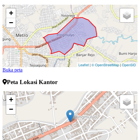
+
−
Leaflet
|
© OpenStreetMap
|
OpenSID
Buka peta
Peta Lokasi Kantor
+
−