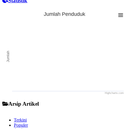
Statistik
Jumlah Penduduk
Jumlah Penduduk
Bar chart with 0 bars.
The chart has 1 X axis displaying categories.
The chart has 1 Y axis displaying Jumlah. Range: to .
Jumlah
Highcharts.com
End of interactive chart.
Arsip Artikel
Terkini
Populer