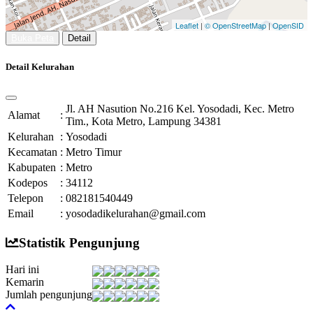
Leaflet
|
© OpenStreetMap
|
OpenSID
Buka Peta
Detail
Detail Kelurahan
Jl. AH Nasution No.216 Kel. Yosodadi, Kec. Metro
Alamat
:
Tim., Kota Metro, Lampung 34381
Kelurahan
:
Yosodadi
Kecamatan
:
Metro Timur
Kabupaten
:
Metro
Kodepos
:
34112
Telepon
:
082181540449
Email
:
yosodadikelurahan@gmail.com
Statistik Pengunjung
Hari ini
Kemarin
Jumlah pengunjung