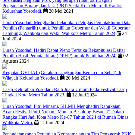
Sosialisasi Kegiatan Fisik yang berupa Hibah dari Bagian
Pengadaan Barang dan Jasa (PBJ) Setda Kota Metro di Kantor
Kelurahan Yosodadi.
20 Mei 2024
Lurah Yosodadi Menghadiri Pelantikan Petugas Pemutakhiran Data
Pemilih (Pantarlih) untuk Pemilihan Gubernur dan Wakil Gubernur
Lampung, Walikota dan Wakil Walikota Metro Tahun 2024
24
Juni 2024
Lurah Yosodadi Hadiri Rapat Pleno Terbuka Rekapitulasi Daftar
Pemilih Hasil Pemutakhiran (DPHP) untuk Pemilihan 2024.
02
Agustus 2024
Kegiatan GELIAT (Gerakan Lingkungan Bersih dan Sehat) di
Wilayah Kelurahan Yosodadi.
20 Mei 2024
Lasqi Kelurahan Yosodadi Raih Juara Umum Pada Festival Lasqi
Tingkat Kota Metro Tahun 2023.
12 Juni 2024
Lurah Yosodadi Fitri Minarni, SH.MH Menghadiri Rangkaian
Acara Festival Putri Nuban "Manjau Besulung Besunat" Dalam
Rangka Hari Jadi Kota Metro Ke-87 Tahun 2024 di Rumah Dinas
Walikota Metro.
11 Juni 2024
Penandatanganan Perjanjian Kerjasama antara Tim Penggerak PKK