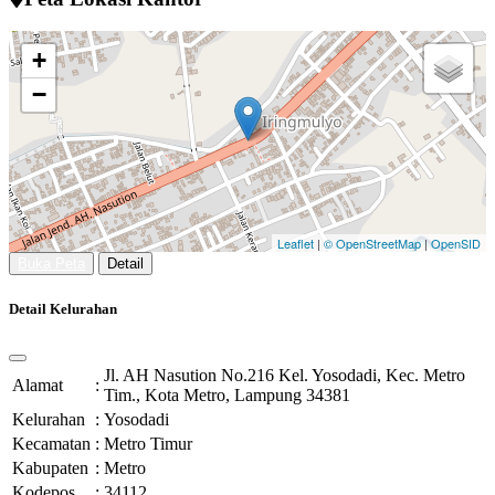
+
−
Leaflet
|
© OpenStreetMap
|
OpenSID
Buka Peta
Detail
Detail Kelurahan
Jl. AH Nasution No.216 Kel. Yosodadi, Kec. Metro
Alamat
:
Tim., Kota Metro, Lampung 34381
Kelurahan
:
Yosodadi
Kecamatan
:
Metro Timur
Kabupaten
:
Metro
Kodepos
:
34112