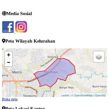
Media Sosial
Peta Wilayah Kelurahan
+
−
Leaflet
|
© OpenStreetMap
|
OpenSID
Buka peta
Peta Lokasi Kantor