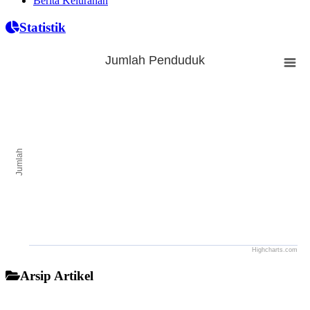
Berita Kelurahan
Statistik
Jumlah Penduduk
Jumlah Penduduk
Bar chart with 0 bars.
The chart has 1 X axis displaying categories.
The chart has 1 Y axis displaying Jumlah. Range: to .
Jumlah
Highcharts.com
End of interactive chart.
Arsip Artikel