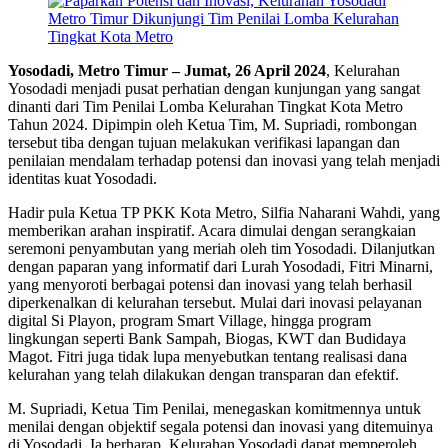
Yosodadi, Metro Timur – Jumat, 26 April 2024
, Kelurahan
Yosodadi menjadi pusat perhatian dengan kunjungan yang sangat
dinanti dari Tim Penilai Lomba Kelurahan Tingkat Kota Metro
Tahun 2024. Dipimpin oleh Ketua Tim, M. Supriadi, rombongan
tersebut tiba dengan tujuan melakukan verifikasi lapangan dan
penilaian mendalam terhadap potensi dan inovasi yang telah menjadi
identitas kuat Yosodadi.
Hadir pula Ketua TP PKK Kota Metro, Silfia Naharani Wahdi, yang
memberikan arahan inspiratif. Acara dimulai dengan serangkaian
seremoni penyambutan yang meriah oleh tim Yosodadi. Dilanjutkan
dengan paparan yang informatif dari Lurah Yosodadi, Fitri Minarni,
yang menyoroti berbagai potensi dan inovasi yang telah berhasil
diperkenalkan di kelurahan tersebut. Mulai dari inovasi pelayanan
digital Si Playon, program Smart Village, hingga program
lingkungan seperti Bank Sampah, Biogas, KWT dan Budidaya
Magot. Fitri juga tidak lupa menyebutkan tentang realisasi dana
kelurahan yang telah dilakukan dengan transparan dan efektif.
M. Supriadi, Ketua Tim Penilai, menegaskan komitmennya untuk
menilai dengan objektif segala potensi dan inovasi yang ditemuinya
di Yosodadi. Ia berharap, Kelurahan Yosodadi dapat memperoleh