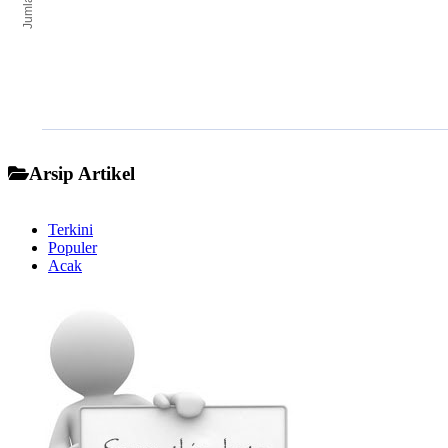
Jumlah
End of interactive chart.
Arsip Artikel
Terkini
Populer
Acak