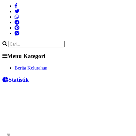
Menu Kategori
Berita Kelurahan
Statistik
Jumlah Penduduk
Bar chart with 0 bars.
The chart has 1 X axis displaying categories.
The chart has 1 Y axis displaying Jumlah. Range: to .