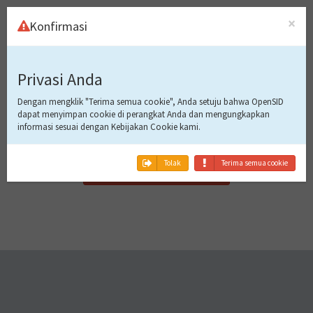
×
Konfirmasi
Masuk Ke
Privasi Anda
Aplikasi
Dengan mengklik "Terima semua cookie", Anda setuju bahwa OpenSID
dapat menyimpan cookie di perangkat Anda dan mengungkapkan
informasi sesuai dengan Kebijakan Cookie kami.
Tidak bisa masuk!
Tolak
Terima semua cookie
Gawai ini belum terdaftar.